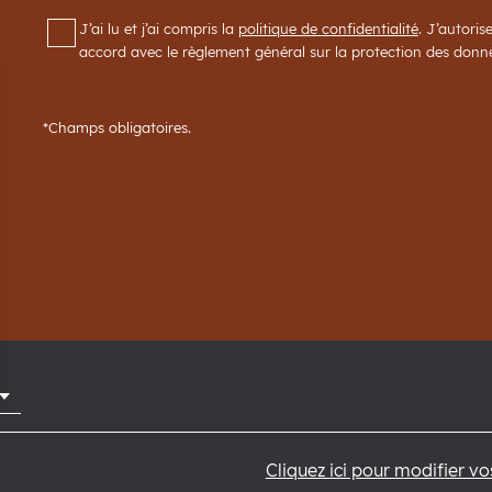
RGPD
*
J’ai lu et j’ai compris la
politique de confidentialité
. J’autoris
accord avec le règlement général sur la protection des don
*Champs obligatoires.
Cliquez ici pour modifier v