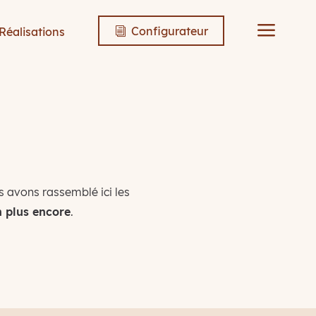
a
Configurateur
Réalisations
i
 avons rassemblé ici les
n plus encore
.