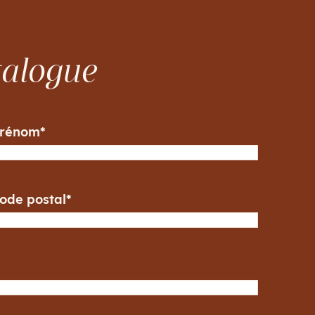
talogue
rénom
*
ode postal
*