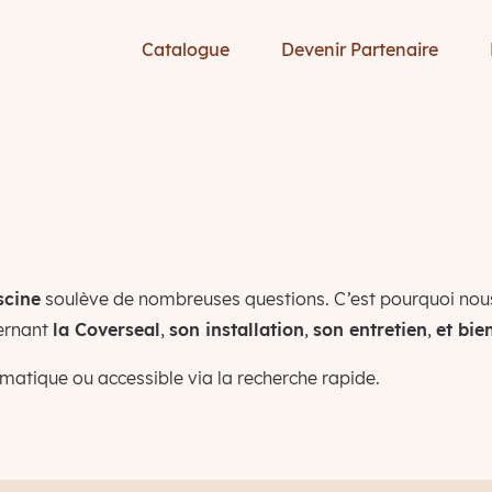
Catalogue
Devenir Partenaire
scine
soulève de nombreuses questions. C’est pourquoi nous
cernant
la Coverseal
,
son installation
,
son entretien
,
et bie
ématique ou accessible via la recherche rapide.